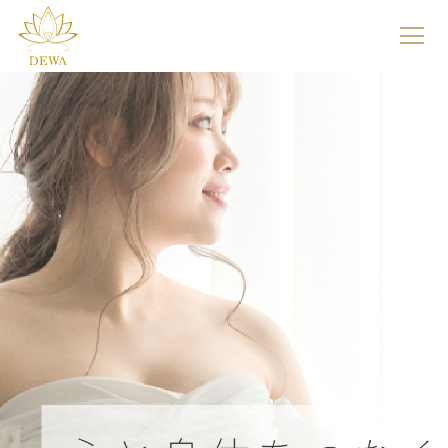
サ
イ
ト
メ
ニ
ュ
ー
を
開
く