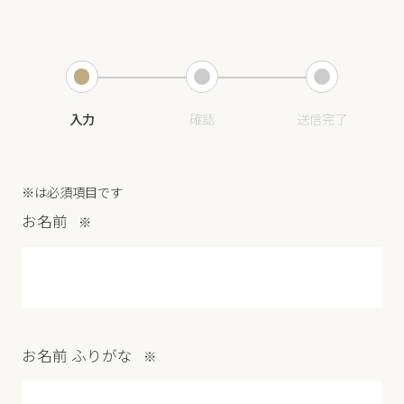
入力
確認
送信完了
※は必須項目です
お名前
※
お名前 ふりがな
※