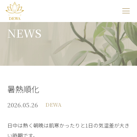
サ
イ
NEWS
ト
メ
ニ
ュ
ー
を
暑熱順化
開
2026.05.26
DEWA
く
日中は熱く朝晩は肌寒かったりと1日の気温差が大き
い時期です。