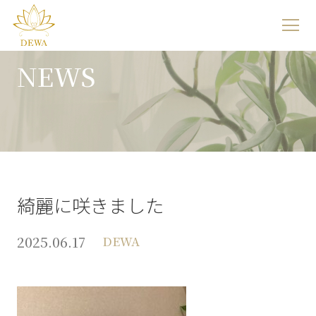
サ
イ
NEWS
ト
メ
ニ
ュ
ー
を
綺麗に咲きました
開
2025.06.17
DEWA
く